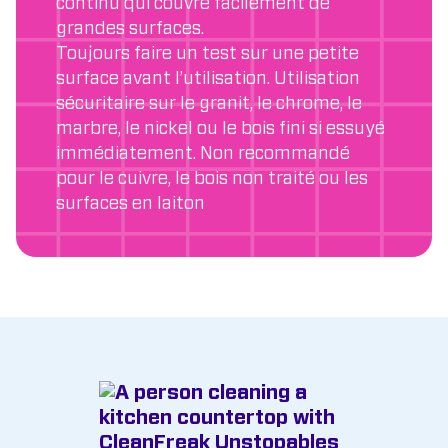
continu qui couvre facilement de
grandes surfaces.
Toujours faire un test sur une petite
surface avant l’utilisation. Utilisation
sécuritaire sur le granit, le chrome, le
marbre, le nickel ou le bois fini si essuyé
immédiatement. Non recommandé
pour le cuivre, le bois non traité ou les
surfaces en laiton